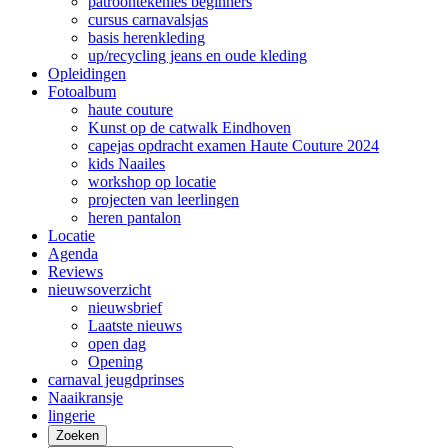
patroontekenles beginners
cursus carnavalsjas
basis herenkleding
up/recycling jeans en oude kleding
Opleidingen
Fotoalbum
haute couture
Kunst op de catwalk Eindhoven
capejas opdracht examen Haute Couture 2024
kids Naailes
workshop op locatie
projecten van leerlingen
heren pantalon
Locatie
Agenda
Reviews
nieuwsoverzicht
nieuwsbrief
Laatste nieuws
open dag
Opening
carnaval jeugdprinses
Naaikransje
lingerie
Zoeken