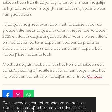
seizoen heen kan ik altijd nog kijken of er meer mogelijk
is. Fijn dat het weer mogelijk is en dat ik mijn passie weer
kan gaan delen.
In juli ga ik nog heel even door met naailessen voor de
groepen die reeds al gestart waren in september/oktober
2025 en dan in augustus gaat de deur voor 5 weken dicht
om het atelier op te knappen en voldoende plaats te
bieden om te kunnen naaien, tekenen en knippen. Een
mooie frisse moderne look.
Mocht u nog zin hebben om in het komend seizoen een
cursus/opleiding of naailessen te komen volgen, laat het
mij weten en vul het informatieformulier in op
Contact
F
I
W
a
n
h
Deze website gebruikt cookies voor analyse-
© 2023 - 2026 Maris Creations
c
s
a
doeleinden en/of het tonen van advertenties.
Powered by
JouwWeb
e
t
t