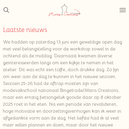
Ga
direct
naar
de
Laatste nieuws
hoofdinhoud
We hadden op zaterdag 13 juni een geweldige open dag
met veel belangstelling voor de workshop zowel in de
ochtend als de middag. Daarnaast kwamen diverse
geïnteresseerden langs om een kijkje te nemen in het
atelier. Dit was echt een toffe, doch drukke dag. Zo fijn
om weer aan de slag te kunnen in het nieuwe seizoen.
Seizoen 25-26 had de aftrap moeten zijn van
modevakschool nationaal Bingelrade/Maris Creations,
maar een ernstig fietsongeluk gooide daar op 8 oktober
2025 roet in het eten. Na een periode van revalideren,
hoge motivatie en doorzettingsvermogen kan ik weer in
afgeslankte vorm aan de slag. Het liefste had ik al veel
meer willen plannen en doen, maar door het nieuwe